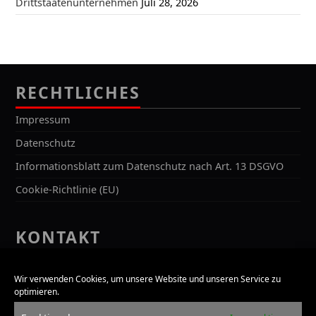
Drittstaatenunternehmen
Juli 28, 2026
RECHTLICHES
Impressum
Datenschutz
Informationsblatt zum Datenschutz nach Art. 13 DSGVO
Cookie-Richtlinie (EU)
KONTAKT
Kontakt
Wir verwenden Cookies, um unsere Website und unseren Service zu
Bürozeiten
optimieren.
Anfahrt