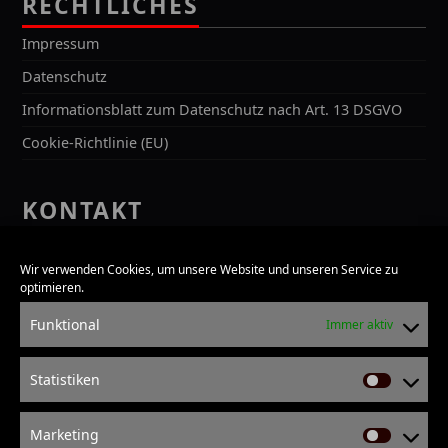
RECHTLICHES
Impressum
Datenschutz
Informationsblatt zum Datenschutz nach Art. 13 DSGVO
Cookie-Richtlinie (EU)
KONTAKT
Kontakt
Wir verwenden Cookies, um unsere Website und unseren Service zu
Bürozeiten
optimieren.
Anfahrt
Funktional
Immer aktiv
SUCHE
Statistiken
Statisti
Search
for:
Marketing
Marketi