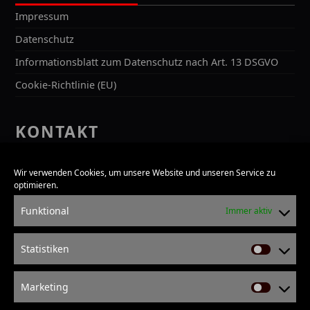
Impressum
Datenschutz
Informationsblatt zum Datenschutz nach Art. 13 DSGVO
Cookie-Richtlinie (EU)
KONTAKT
Kontakt
Wir verwenden Cookies, um unsere Website und unseren Service zu
Bürozeiten
optimieren.
Anfahrt
Funktional
Immer aktiv
SUCHE
Statistiken
Statisti
Search
for:
Marketing
Marketi